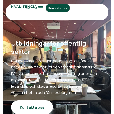
Kontakta oss
Utbildningar för offentlig
sektor
Hur leder man en organisation som är både
komplex, politiskt styrd och ständigt i förändring?
På Kvalitencia stöttar vi kommuner, regioner och
myndigheter att hitta tydlig riktning, stärka sitt
ledarskap och skapa resultat som märks i
verksamheten och för medborgarna.
Kontakta oss