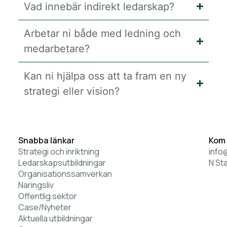
Vad innebär indirekt ledarskap?
Arbetar ni både med ledning och
medarbetare?
Kan ni hjälpa oss att ta fram en ny
strategi eller vision?
Snabba länkar
Kom 
Strategi och inriktning
info
Ledarskapsutbildningar
N St
Organisationssamverkan
Naringsliv
Offentlig sektor
Case/Nyheter
Aktuella utbildningar