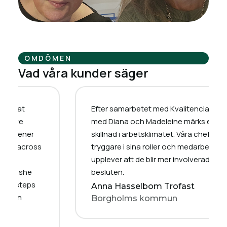
OMDÖMEN
Vad våra kunder säger
 at
Efter samarbetet med Kvalitencia och då
ve
med Diana och Madeleine märks en tydlig
tener
skillnad i arbetsklimatet. Våra chefer är
 across
tryggare i sina roller och medarbetarna
upplever att de blir mer involverade i
 she
besluten.
 steps
Anna Hasselbom Trofast
en
Borgholms kommun